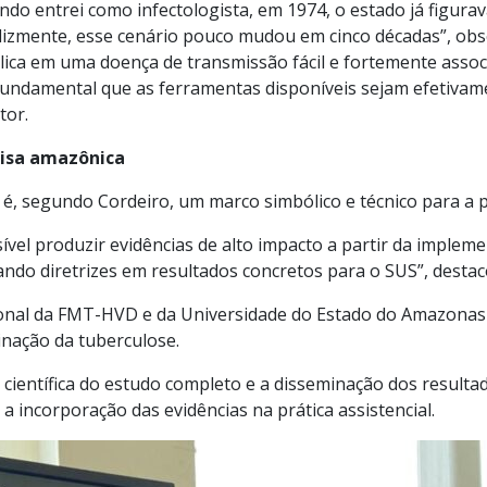
ndo entrei como infectologista, em 1974, o estado já figur
felizmente, esse cenário pouco mudou em cinco décadas”, ob
ca em uma doença de transmissão fácil e fortemente assoc
undamental que as ferramentas disponíveis sejam efetivame
tor.
uisa amazônica
é, segundo Cordeiro, um marco simbólico e técnico para a p
el produzir evidências de alto impacto a partir da implement
do diretrizes em resultados concretos para o SUS”, destac
ucional da FMT-HVD e da Universidade do Estado do Amazonas
nação da tuberculose.
científica do estudo completo e a disseminação dos resulta
 incorporação das evidências na prática assistencial.