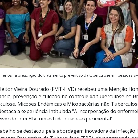
meiros na prescrição do tratamento preventivo da tuberculose em pessoas 
 Heitor Vieira Dourado (FMT-HVD) recebeu uma Menção Honr
ilância, prevenção e cuidado no controle da tuberculose no B
culose, Micoses Endêmicas e Micobactérias não Tuberculosa
destaca a experiência intitulada “A incorporação do enferme
ivendo com HIV: um estudo quase-experimental”.
rabalho se destacou pela abordagem inovadora da infecção 