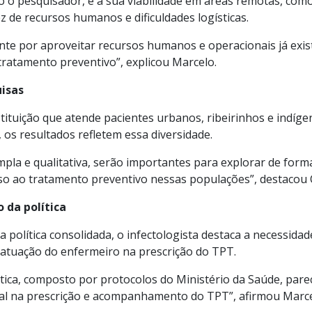
 o pesquisador, é a sua viabilidade em áreas remotas, com
 de recursos humanos e dificuldades logísticas.
nte por aproveitar recursos humanos e operacionais já exis
 tratamento preventivo”, explicou Marcelo.
isas
tituição que atende pacientes urbanos, ribeirinhos e indíg
os resultados refletem essa diversidade.
la e qualitativa, serão importantes para explorar de forma
esso ao tratamento preventivo nessas populações”, destacou 
 da política
política consolidada, o infectologista destaca a necessidad
 atuação do enfermeiro na prescrição do TPT.
tica, composto por protocolos do Ministério da Saúde, par
al na prescrição e acompanhamento do TPT”, afirmou Marc