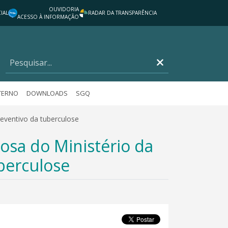
OUVIDORIA
IAL
RADAR DA TRANSPARÊNCIA
ACESSO À INFORMAÇÃO
TERNO
DOWNLOADS
SGQ
eventivo da tuberculose
sa do Ministério da
berculose