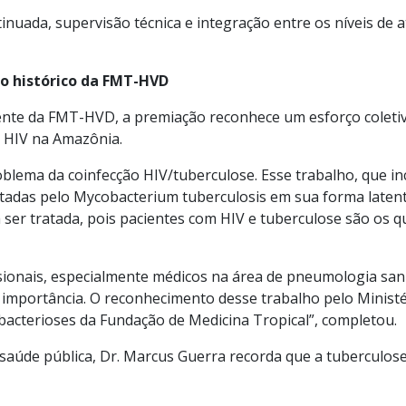
nuada, supervisão técnica e integração entre os níveis de a
o histórico da FMT-HVD
ente da FMT-HVD, a premiação reconhece um esforço coletivo
o HIV na Amazônia.
blema da coinfecção HIV/tuberculose. Esse trabalho, que i
ctadas pelo Mycobacterium tuberculosis em sua forma late
sa ser tratada, pois pacientes com HIV e tuberculose são os
ionais, especialmente médicos na área de pneumologia sanit
importância. O reconhecimento desse trabalho pelo Ministér
bacterioses da Fundação de Medicina Tropical”, completou.
 saúde pública, Dr. Marcus Guerra recorda que a tubercul