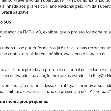
tamento Preventivo da Tuberculose (TPT), demonstrando pote
está alinhada aos pilares do Plano Nacional pelo Fim da Tub
Brasil Saudável.
no SUS
esquisador da FMT-HVD, explicou que o projeto foi pioneiro
S.
a tuberculose por enfermeiros já é prevista nas recomendaç
s no contexto real da rede pública, avaliando o impacto dess
ou a ser incorporada ao protocolo estadual de cuidado e m
de e incentivando sua adoção em outros estados da Região N
recomendação nacional dessa estratégia e incentivar sua a
da limitam a descentralização da prescrição do TPT no país”
s e municípios pequenos