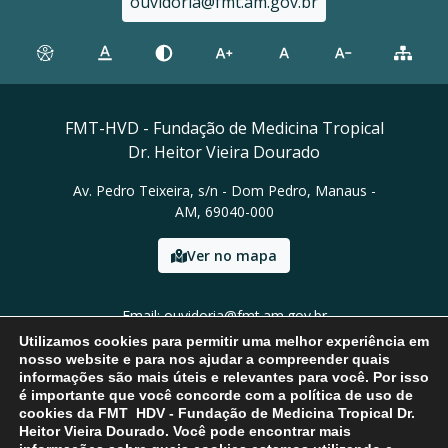
ouvidoria@fmt.am.gov.br
FMT-HVD - Fundação de Medicina Tropical
Dr. Heitor Vieira Dourado
Av. Pedro Teixeira, s/n - Dom Pedro, Manaus -
AM, 69040-000
Ver no mapa
Email: ouvidoria@fmt.am.gov.br
Tel: (92) 2127-3555
Utilizamos cookies para permitir uma melhor experiência em
nosso website e para nos ajudar a compreender quais
informações são mais úteis e relevantes para você. Por isso
é importante que você concorde com a política de uso de
cookies da FMT HDV - Fundação de Medicina Tropical Dr.
Heitor Vieira Dourado. Você pode encontrar mais